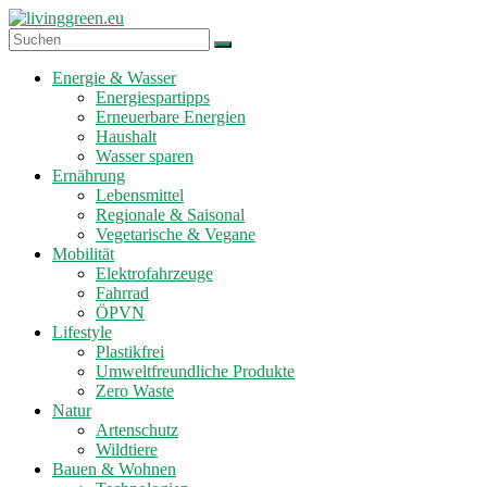
Zum
Inhalt
springen
livinggreen.eu
Energie & Wasser
Energiespartipps
Erneuerbare Energien
Haushalt
Wasser sparen
Ernährung
Lebensmittel
Regionale & Saisonal
Vegetarische & Vegane
Mobilität
Elektrofahrzeuge
Fahrrad
ÖPVN
Lifestyle
Plastikfrei
Umweltfreundliche Produkte
Zero Waste
Natur
Artenschutz
Wildtiere
Bauen & Wohnen