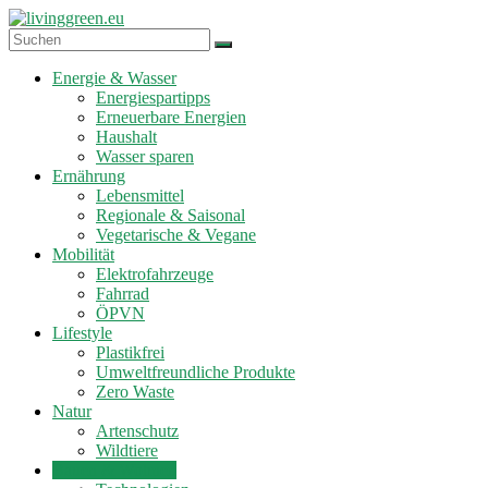
Zum
Inhalt
springen
livinggreen.eu
Energie & Wasser
Energiespartipps
Erneuerbare Energien
Haushalt
Wasser sparen
Ernährung
Lebensmittel
Regionale & Saisonal
Vegetarische & Vegane
Mobilität
Elektrofahrzeuge
Fahrrad
ÖPVN
Lifestyle
Plastikfrei
Umweltfreundliche Produkte
Zero Waste
Natur
Artenschutz
Wildtiere
Bauen & Wohnen