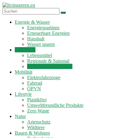
Zum
Inhalt
springen
livinggreen.eu
Energie & Wasser
Energiespartipps
Erneuerbare Energien
Haushalt
Wasser sparen
Ernährung
Lebensmittel
Regionale & Saisonal
Vegetarische & Vegane
Mobilität
Elektrofahrzeuge
Fahrrad
ÖPVN
Lifestyle
Plastikfrei
Umweltfreundliche Produkte
Zero Waste
Natur
Artenschutz
Wildtiere
Bauen & Wohnen