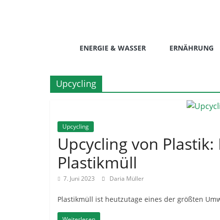
Zum
Inhalt
springen
livinggreen.eu
ENERGIE & WASSER
ERNÄHRUNG
Upcycling
Upcycling
Upcycling von Plastik
Plastikmüll
7. Juni 2023
Daria Müller
Plastikmüll ist heutzutage eines der größten U
Weiterlesen