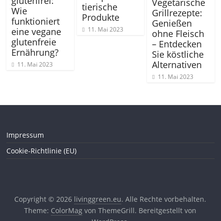
glutenfrei:
Vegetarische
tierische
Wie
Grillrezepte:
Produkte
funktioniert
Genießen
11. Mai 2023
eine vegane
ohne Fleisch
glutenfreie
– Entdecken
Ernährung?
Sie köstliche
Alternativen
11. Mai 2023
11. Mai 2023
Impressum
Cookie-Richtlinie (EU)
Copyright © 2026
livinggreen.eu
. Alle Rechte vorbehalten.
Theme:
ColorMag
von ThemeGrill. Bereitgestellt von