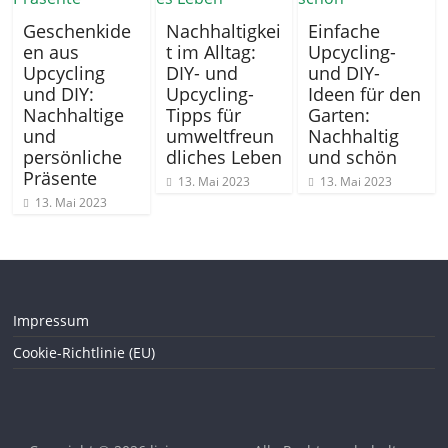
Geschenkide
Nachhaltigkei
Einfache
en aus
t im Alltag:
Upcycling-
Upcycling
DIY- und
und DIY-
und DIY:
Upcycling-
Ideen für den
Nachhaltige
Tipps für
Garten:
und
umweltfreun
Nachhaltig
persönliche
dliches Leben
und schön
Präsente
13. Mai 2023
13. Mai 2023
13. Mai 2023
Impressum
Cookie-Richtlinie (EU)