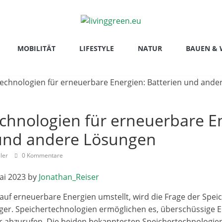
MOBILITÄT
LIFESTYLE
NATUR
BAUEN &
chnologien für erneuerbare E
 und andere Lösungen
ller
0 Kommentare
ai 2023 by
Jonathan_Reiser
 auf erneuerbare Energien umstellt, wird die Frage der Spei
ger. Speichertechnologien ermöglichen es, überschüssige E
r abzurufen. Die beiden bekanntesten Speichertechnologien