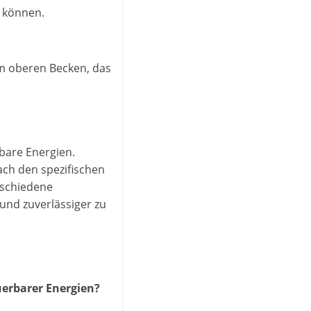
n können.
m oberen Becken, das
rbare Energien.
ach den spezifischen
rschiedene
und zuverlässiger zu
uerbarer Energien?