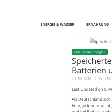
Zum
Inhalt
springen
livinggreen.eu
ENERGIE & WASSER
ERNÄHRUNG
Erneuerbare Energien
Speicherte
Batterien
8. Mai 2023
Daria Mü
Last Updated on 9. M
Als Deutschland sich
Energie immer wichti
und bei Bedarf wiede