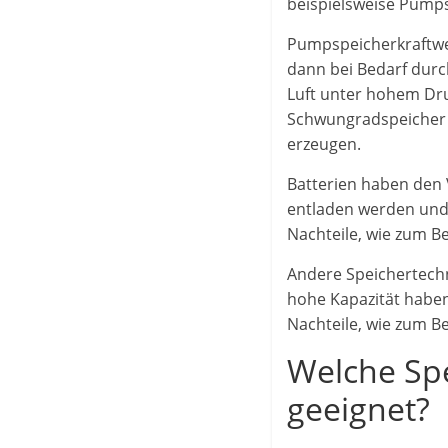
beispielsweise Pumps
Pumpspeicherkraftwe
dann bei Bedarf durc
Luft unter hohem Dru
Schwungradspeicher 
erzeugen.
Batterien haben den Vo
entladen werden un
Nachteile, wie zum B
Andere Speichertechn
hohe Kapazität haben
Nachteile, wie zum B
Welche Spe
geeignet?