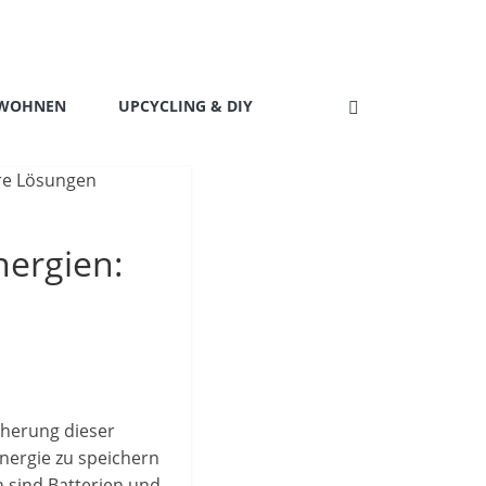
 WOHNEN
UPCYCLING & DIY
nergien:
cherung dieser
nergie zu speichern
 sind Batterien und