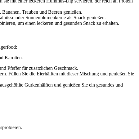
sie mit einer leckeren Hummus-Dip servieren, der reich an Protein
el, Bananen, Trauben und Beeren genießen.
Walnüsse oder Sonnenblumenkerne als Snack genießen.
binieren, um einen leckeren und gesunden Snack zu erhalten.
ngerfood:
d Karotten.
und Pfeffer für zusätzlichen Geschmack.
ern. Füllen Sie die Eierhälften mit dieser Mischung und genießen Sie
ausgehöhlte Gurkenhälften und genießen Sie ein gesundes und
sprobieren.