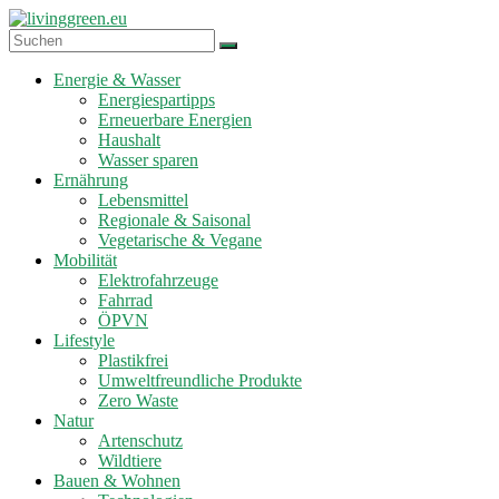
Zum
Inhalt
springen
livinggreen.eu
Energie & Wasser
Energiespartipps
Erneuerbare Energien
Haushalt
Wasser sparen
Ernährung
Lebensmittel
Regionale & Saisonal
Vegetarische & Vegane
Mobilität
Elektrofahrzeuge
Fahrrad
ÖPVN
Lifestyle
Plastikfrei
Umweltfreundliche Produkte
Zero Waste
Natur
Artenschutz
Wildtiere
Bauen & Wohnen