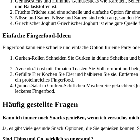
Gemüsesticks und Hummus Gemüsesticks wie Karotten, Sellerie 
und Ballaststoffen ist.
Früchte Früchte sind eine schnelle und einfache Option für e
Nüsse und Samen Nüsse und Samen sind reich an gesunden Fet
Griechischer Joghurt Griechischer Joghurt ist eine gute Quell
Einfache Fingerfood-Ideen
Fingerfood kann eine schnelle und einfache Option für eine Party oder
Gurken-Rollen Schneiden Sie Gurken in dünne Scheiben und b
Avocado-Toast mit Tomaten Toasten Sie Vollkornbrot und beleg
Gefüllte Eier Kochen Sie Eier und halbieren Sie sie. Entfernen
ein proteinreiches Fingerfood.
Quinoa-Salat in Gurken-Schiffchen Mischen Sie gekochten Qui
leckeres Fingerfood.
Häufig gestellte Fragen
Kann ich immer noch Snacks genießen, wenn ich versuche, mich
Ja, es gibt viele gesunde Snack-Optionen, die Sie genießen können. 
Sind Chips und Co. wirklich so ungesund?