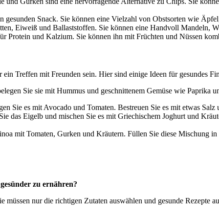
und Gurken sind eine hervorragende Alternative zu Chips. Sie können 
inen gesunden Snack. Sie können eine Vielzahl von Obstsorten wie Äpf
ten, Eiweiß und Ballaststoffen. Sie können eine Handvoll Mandeln, 
e für Protein und Kalzium. Sie können ihn mit Früchten und Nüssen kom
 ein Treffen mit Freunden sein. Hier sind einige Ideen für gesundes Fi
elegen Sie sie mit Hummus und geschnittenem Gemüse wie Paprika un
en Sie es mit Avocado und Tomaten. Bestreuen Sie es mit etwas Salz 
 Sie das Eigelb und mischen Sie es mit Griechischem Joghurt und Kräut
noa mit Tomaten, Gurken und Kräutern. Füllen Sie diese Mischung in 
 gesünder zu ernähren?
Sie müssen nur die richtigen Zutaten auswählen und gesunde Rezepte au