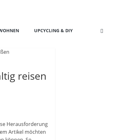
 WOHNEN
UPCYCLING & DIY
tig reisen
ese Herausforderung
esem Artikel möchten
ren können. So