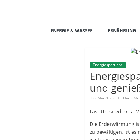
Zum
Inhalt
springen
livinggreen.eu
ENERGIE & WASSER
ERNÄHRUNG
Energiespartipps
Energiespa
und genie
6. Mai 2023
Daria Mü
Last Updated on 7. M
Die Erderwärmung is
zu bewältigen, ist e
wir Ihnen einige Tip