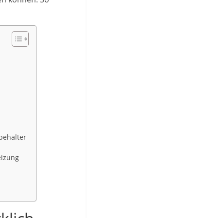
behälter
eizung