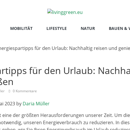
MOBILITÄT
LIFESTYLE
NATUR
BAUEN &
rtipps für den Urlaub: Nachhal
ßen
ller
0 Kommentare
ai 2023 by
Daria Müller
t eine der größten Herausforderungen unserer Zeit. Um di
s notwendig, unseren Energieverbrauch zu reduzieren. In di
ps geben, wie Sie Ihren Energieverbrauch im Urlaub reduzie