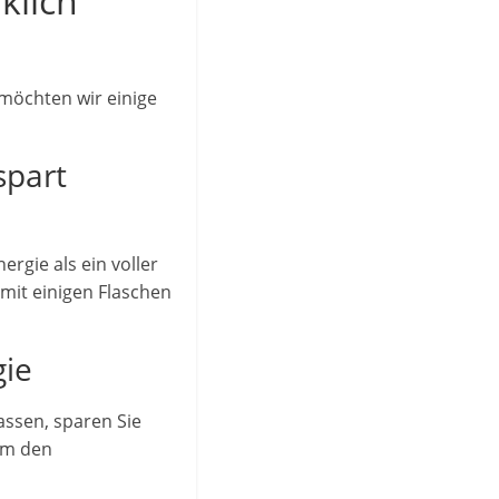
klich
 möchten wir einige
spart
ergie als ein voller
 mit einigen Flaschen
gie
assen, sparen Sie
 um den