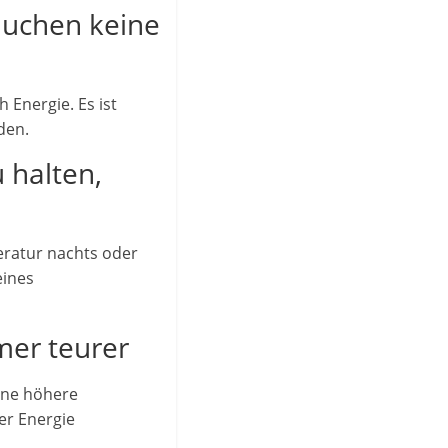
auchen keine
Energie. Es ist
den.
 halten,
peratur nachts oder
eines
mer teurer
ine höhere
er Energie