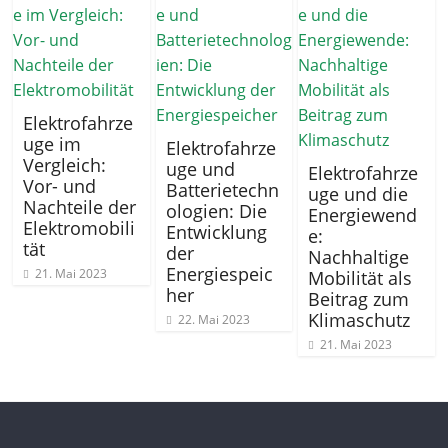
Elektrofahrze
uge im
Elektrofahrze
Vergleich:
uge und
Elektrofahrze
Vor- und
Batterietechn
uge und die
Nachteile der
ologien: Die
Energiewend
Elektromobili
Entwicklung
e:
tät
der
Nachhaltige
Energiespeic
21. Mai 2023
Mobilität als
her
Beitrag zum
Klimaschutz
22. Mai 2023
21. Mai 2023