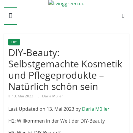
Zum
livinggreen.eu
Inhalt
springen
DIY
DIY-Beauty:
Selbstgemachte Kosmetik
und Pflegeprodukte –
Natürlich schön sein
13. Mai 2023
Daria Müller
Last Updated on 13. Mai 2023 by
Daria Müller
H2: Willkommen in der Welt der DIY-Beauty
H3: Was ist DIY-Beauty?